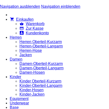
Navigation ausblenden
Navigation einblenden
Einkaufen
Warenkorb
Zur Kasse
Kundenkonto
Herren
Herren Oberteil-Kurzarm
Herren-Oberteil-Langarm
Herren-Hose
Jacken
Damen
Damen-Oberteil-Kurzarm
Damen-Oberteil-Langarm
Damen-Hosen
Kinder
Kinder Oberteil-Kurzarm
Kinder-Oberteil-Langarm
Kinder-Hosen
Kinder-Jacken
Equipment
Underwear
Base