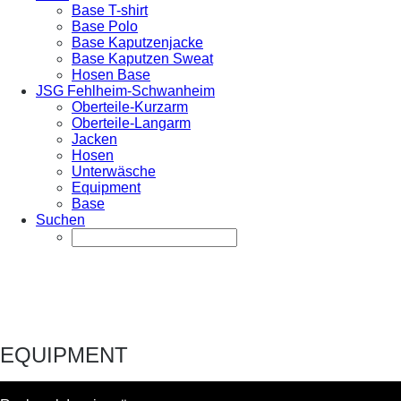
Base T-shirt
Base Polo
Base Kaputzenjacke
Base Kaputzen Sweat
Hosen Base
JSG Fehlheim-Schwanheim
Oberteile-Kurzarm
Oberteile-Langarm
Jacken
Hosen
Unterwäsche
Equipment
Base
Suchen
EQUIPMENT