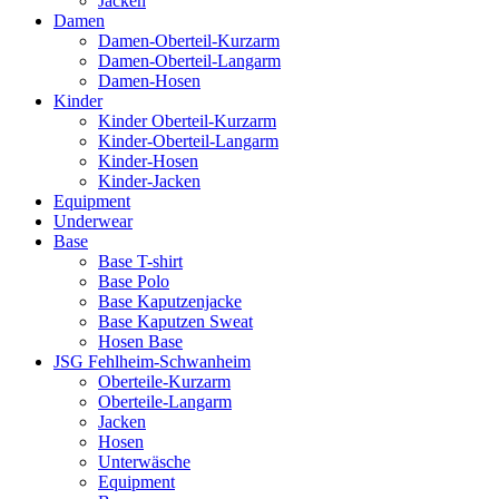
Jacken
Damen
Damen-Oberteil-Kurzarm
Damen-Oberteil-Langarm
Damen-Hosen
Kinder
Kinder Oberteil-Kurzarm
Kinder-Oberteil-Langarm
Kinder-Hosen
Kinder-Jacken
Equipment
Underwear
Base
Base T-shirt
Base Polo
Base Kaputzenjacke
Base Kaputzen Sweat
Hosen Base
JSG Fehlheim-Schwanheim
Oberteile-Kurzarm
Oberteile-Langarm
Jacken
Hosen
Unterwäsche
Equipment