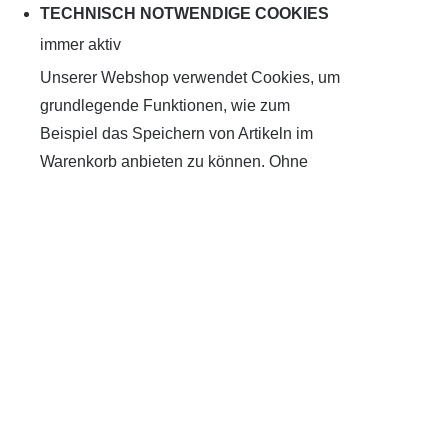
TECHNISCH NOTWENDIGE COOKIES
immer aktiv
Unserer Webshop verwendet Cookies, um
grundlegende Funktionen, wie zum
Beispiel das Speichern von Artikeln im
Warenkorb anbieten zu können. Ohne
diese Cookies würde unserer Shop nicht
funktionieren, daher sind sie immer aktiv.
Wir verwenden Cookies um unsere Website zu
optimieren und Ihnen das
bestmögliche
Online-Erlebnis
zu bieten. Mit dem Klick auf
„Alle erlauben“
erklären Sie sich damit
einverstanden. Klicken Sie auf
Einstellungen
für weiterführende Informationen und die
Möglichkeit, einzelne Cookies zuzulassen oder